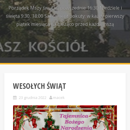
Porządek Mszy św.: Dni powszednie 16:30 Niedziele i
święta 9:30, 18:00 Sakrament pokuty: w każdy pierwszy
piątek miesiąca na bieżąco przed każdą mszą
WESOŁYCH ŚWIĄT
23 grudnia 2022
macek