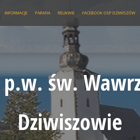
INFORMACJE
PARAFIA
RELIKWIE
FACEBOOK OSP DZIWISZÓW
a p.w. św. Wawr
Dziwiszowie