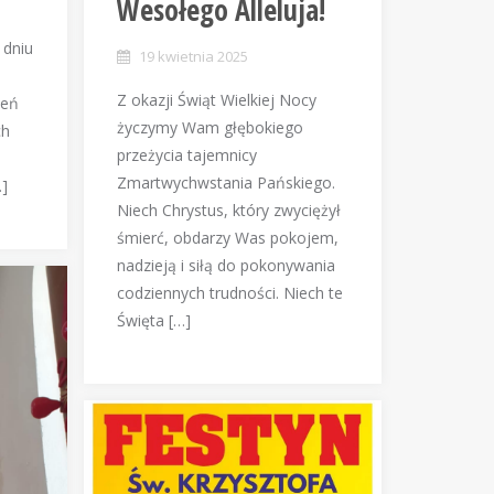
Wesołego Alleluja!
 dniu
19 kwietnia 2025
Z okazji Świąt Wielkiej Nocy
ień
życzymy Wam głębokiego
ch
przeżycia tajemnicy
Zmartwychwstania Pańskiego.
…]
Niech Chrystus, który zwyciężył
śmierć, obdarzy Was pokojem,
nadzieją i siłą do pokonywania
codziennych trudności. Niech te
Święta […]