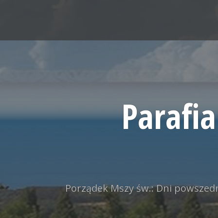
Skip
to
content
Parafi
Porządek Mszy św.: Dni powszedni