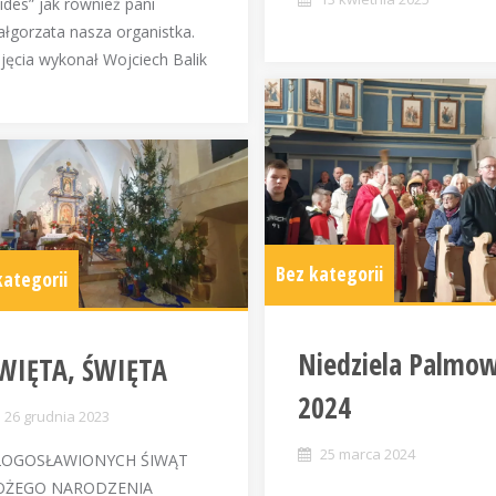
Fides” jak również pani
łgorzata nasza organistka.
jęcia wykonał Wojciech Balik
Bez kategorii
kategorii
Niedziela Palmo
WIĘTA, ŚWIĘTA
2024
26 grudnia 2023
25 marca 2024
ŁOGOSŁAWIONYCH ŚIWĄT
OŻEGO NARODZENIA