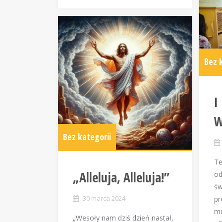
Bez 
I
W
Bez kategorii
Te
„Alleluja, Alleluja!”
od
św
30 marca 2024
pr
mu
„Wesoły nam dziś dzień nastał,