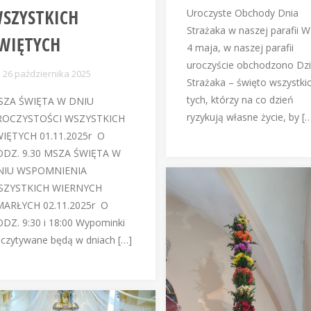
SZYSTKICH
Uroczyste Obchody Dnia
Strażaka w naszej parafii W
WIĘTYCH
4 maja, w naszej parafii
uroczyście obchodzono Dz
26 października 2025
Strażaka – święto wszystki
tych, którzy na co dzień
SZA ŚWIĘTA W DNIU
ryzykują własne życie, by [
ROCZYSTOŚCI WSZYSTKICH
IĘTYCH 01.11.2025r O
DZ. 9.30 MSZA ŚWIĘTA W
NIU WSPOMNIENIA
SZYSTKICH WIERNYCH
ARŁYCH 02.11.2025r O
DZ. 9:30 i 18:00 Wypominki
czytywane będą w dniach […]