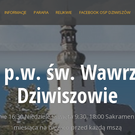
INFORMACJE
PARAFIA
RELIKWIE
FACEBOOK OSP DZIWISZÓW
a p.w. św. Wawr
Dziwiszowie
e 16:30 Niedziele i święta 9:30, 18:00 Sakramen
miesiąca na bieżąco przed każdą mszą