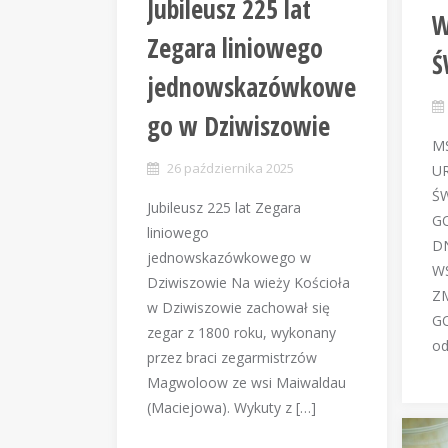
Jubileusz 225 lat
W
Zegara liniowego
Ś
jednowskazówkowe
go w Dziwiszowie
M
26 października 2025
U
ŚW
Jubileusz 225 lat Zegara
GO
liniowego
D
jednowskazówkowego w
W
Dziwiszowie Na wieży Kościoła
ZM
w Dziwiszowie zachował się
GO
zegar z 1800 roku, wykonany
od
przez braci zegarmistrzów
Magwoloow ze wsi Maiwaldau
(Maciejowa). Wykuty z […]