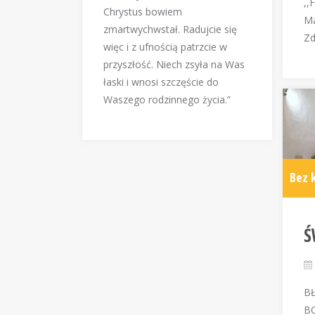
,,
Chrystus bowiem
Ma
zmartwychwstał. Radujcie się
Zd
więc i z ufnością patrzcie w
przyszłość. Niech zsyła na Was
łaski i wnosi szczęście do
Waszego rodzinnego życia.”
Bez 
Ś
B
B