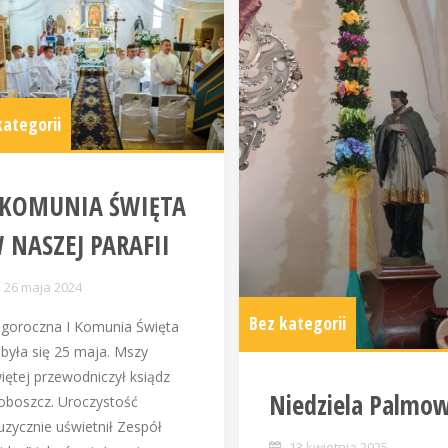
kategorii
 KOMUNIA ŚWIĘTA
 NASZEJ PARAFII
26 maja 2024
Bez kategorii
goroczna I Komunia Święta
była się 25 maja. Mszy
iętej przewodniczył ksiądz
Niedziela Palmo
oboszcz. Uroczystość
zycznie uświetnił Zespół
13 kwietnia 2025